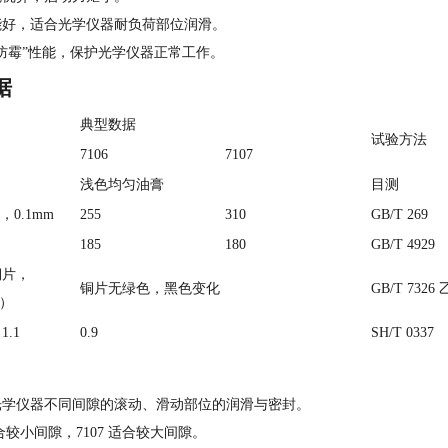
能好，适合光学仪器耐负荷部位润滑。
“防霉”性能，保护光学仪器正常工作。
据
典型数据
试验方法
7106
7107
浅色均匀油膏
目测
0.1mm
255
310
GB/T 269
185
180
GB/T 4929
铜片，
铜片无绿色，黑色变化
GB/T 7326
h）
.1
0.9
SH/T 0337
光学仪器不同间隙的滚动、滑动部位的润滑与密封。
 适合较小间隙，7107 适合较大间隙。