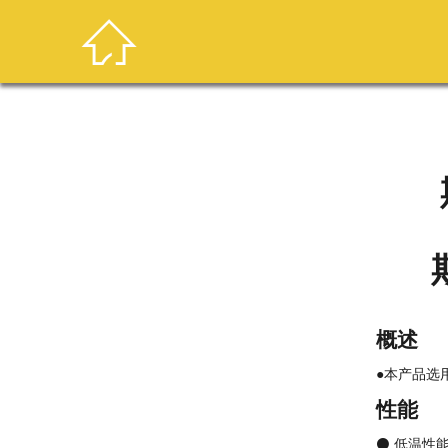

概述
●本产品选
性能
⚫ 低温性