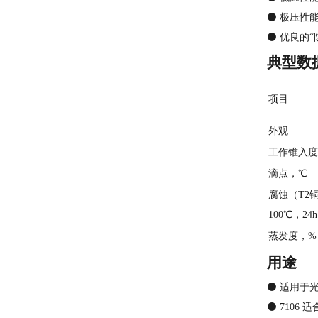
⚫ 极压性
⚫ 优良的
典型数
项目
外观
工作锥入度，
滴点，℃
腐蚀（T2
100℃，24
蒸发度，% 1
用途
⚫ 适用于
⚫ 7106