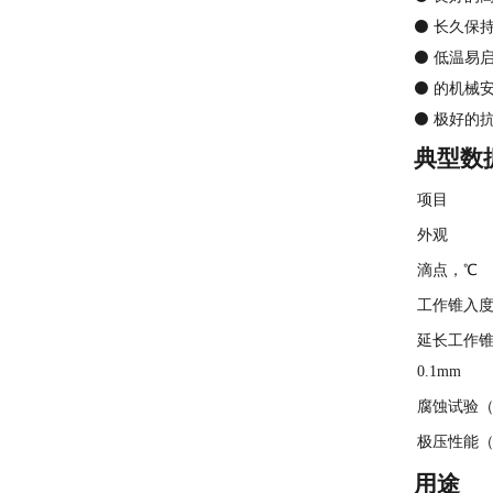
⚫ 长久保
⚫ 低温易
⚫ 的机械
⚫ 极好的
典型数
项目
外观
滴点，℃
工作锥入度，
延长工作锥
0.1mm
腐蚀试验（4
极压性能（
用途