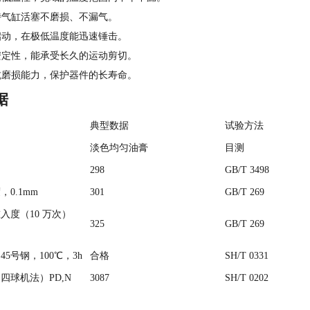
持气缸活塞不磨损、不漏气。
启动，在极低温度能迅速锤击。
安定性，能承受长久的运动剪切。
抗磨损能力，保护器件的长寿命。
据
典型数据
试验方法
淡色均匀油膏
目测
298
GB/T 3498
0.1mm
301
GB/T 269
入度（10 万次）
325
GB/T 269
5号钢，100℃，3h
合格
SH/T 0331
四球机法）PD,N
3087
SH/T 0202