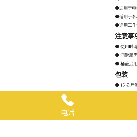
⚫适用于电
⚫适用于各
⚫适用工作温
注意事
⚫ 使用时
⚫ 润滑脂
⚫ 桶盖启
包装
⚫ 15 公

电话