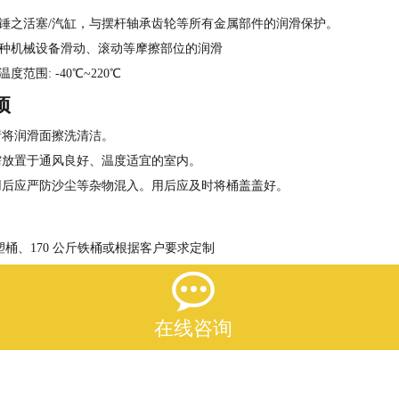
锤之活塞/汽缸，与摆杆轴承齿轮等所有金属部件的润滑保护。
种机械设备滑动、滚动等摩擦部位的润滑
度范围: -40℃~220℃
项
请将润滑面擦洗清洁。
需放置于通风良好、温度适宜的室内。
用后应严防沙尘等杂物混入。用后应及时将桶盖盖好。
斤塑桶、170 公斤铁桶或根据客户要求定制

返回列表
在线咨询